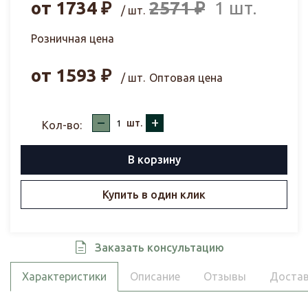
от
1734
₽
2571
₽
1 шт.
/ шт.
Розничная цена
от
1593
₽
/ шт.
Оптовая цена
–
+
шт.
Кол-во:
В корзину
Купить в один клик
Заказать консультацию
Характеристики
Описание
Отзывы
Достав