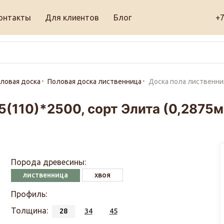
онтакты
Для клиентов
Блог
+7
ловая доска
Половая доска лиственница
Доска пола лиственниц
5(110)*2500, сорт Элита (0,2875
Порода древесины:
лиственница
хвоя
Профиль:
Толщина:
28
34
45