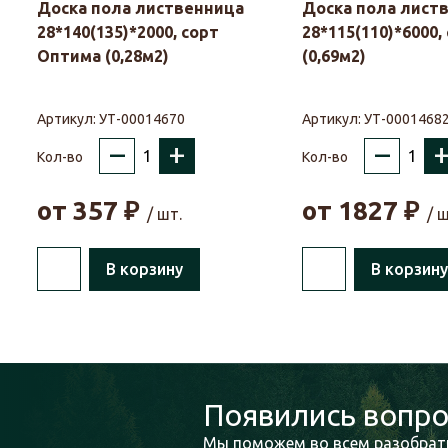
Доска пола лиственница
Доска пола лист
28*140(135)*2000, сорт
28*115(110)*6000,
Оптима (0,28м2)
(0,69м2)
Артикул:
УТ-00014670
Артикул:
УТ-0001468
–
+
–
Кол-во
Кол-во
от
357
₽
от
1827
₽
/ шт.
/ ш
В корзину
В корзину
Появились вопро
Мы поможем во всем разобрать