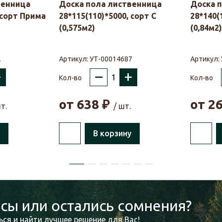
венница
Доска пола лиственница
Доска 
 сорт Прима
28*115(110)*5000, сорт С
28*140(
(0,575м2)
(0,84м2)
2
Артикул:
УТ-00014687
Артикул:
+
–
+
Кол-во
Кол-во
от
638
₽
от
2
т.
/ шт.
В корзину
сы или остались сомнения?
ся и найти лучшее решение для Вас!