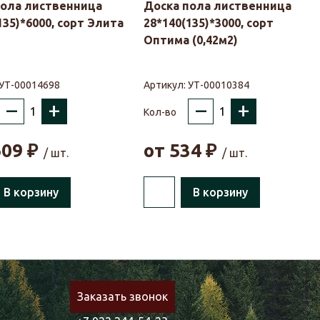
пола лиственница
Доска пола лиственница
135)*6000, сорт Элита
28*140(135)*3000, сорт
Оптима (0,42м2)
УТ-00014698
Артикул:
УТ-00010384
–
+
–
+
Кол-во
609
₽
от
534
₽
/ шт.
/ шт.
В корзину
В корзину
Заказать звонок