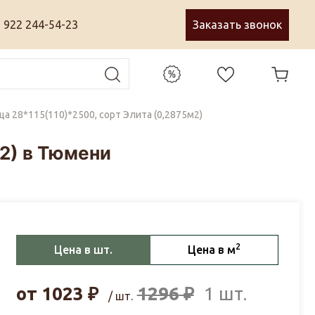
 922 244-54-23
Заказать звонок
а 28*115(110)*2500, сорт Элита (0,2875м2)
м2) в Тюмени
2
Цена в шт.
Цена в м
от
1023
₽
1296
₽
1 шт.
/ шт.