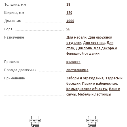
Толщина, мм
28
Ширина, мм
120
Длина, мм
4000
Сорт
SF
Назначение
Для мебели
,
Для наружной
отделки
,
Для лестниц
,
Для
стен
,
Для пола
,
Для декора и
финишной отделки
Профиль
вельвет
Порода древесины
лиственница
Применение
Заборы и ограждения
,
Террасы и
беседки
,
Парки и набережные
,
Коммерческие объекты
,
Бани и
сауны
,
Мебель и лестницы