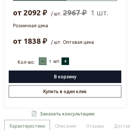
от
2092
₽
2967
₽
1 шт.
/ шт.
Розничная цена
от
1838
₽
/ шт.
Оптовая цена
–
+
шт.
Кол-во:
В корзину
Купить в один клик
Заказать консультацию
Характеристики
Описание
Отзывы
Достав