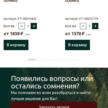
(0,568м2)
(0,426м2)
Артикул:
УТ-00014442
Артикул:
УТ-00015779
–
+
–
+
Кол-во
Кол-во
от
1838
₽
от
1378
₽
/ шт.
/ шт.
В корзину
В корзину
Появились вопросы или
остались сомнения?
Мы поможем во всем разобраться и найти
лучшее решение для Вас!
Заказать звонок