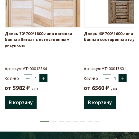
Дверь 70*700*1800 липа вагонка
Дверь 40*700*1600 липа в
банная Зигзаг с естественным
банная состаренная глух
рисунком
Артикул:
УТ-00012564
Артикул:
УТ-00013601
–
+
–
+
Кол-во
Кол-во
от
5982
₽
от
6560
₽
/ шт.
/ шт.
В корзину
В корзину