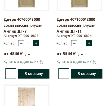
Дверь 40*600*2000
Дверь 40*1000*2000
сосна массив глухая
сосна массив глухая
Ампир ДГ-7
Ампир ДГ-11
Артикул:
УТ-00010828
Артикул:
УТ-00016824
–
+
–
+
Кол-во
Кол-во
от
4846
₽
от
5544
₽
/ шт
/ шт
Купить в один клик
Купить в один клик
В корзину
В корзину