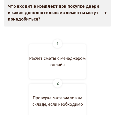
Протирайте мягкой тканью, избегайте
Что входит в комплект при покупке двери
агрессивной химии. Раз в год используйте
и какие дополнительные элементы могут
полироль. Это особенно важно для моделей в
понадобиться?
эмали и с элементами стекла.
В комплект входит полотно. Также необходима
фурнитура: ручки, петли, замки, доборы и
1
коробка. Наши менеджеры помогут подобрать
всё необходимое.
Расчет сметы с менеджером
онлайн
2
Проверка материалов на
складе, если необходимо