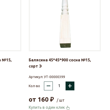
а №15,
Балясина 45*45*900 сосна №15,
сорт Э
Артикул:
УТ-00000399
–
+
Кол-во
от
160
₽
/ шт
Купить в один клик