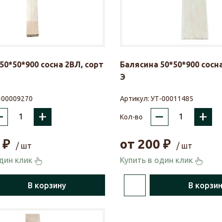
50*50*900 сосна 2ВЛ, сорт
Балясина 50*50*900 сосн
Э
-00009270
Артикул:
УТ-00011485
–
+
–
+
Кол-во
₽
от
200
₽
/ шт
/ шт
один клик
Купить в один клик
В корзину
В корзи