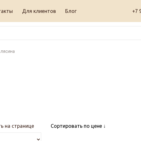
такты
Для клиентов
Блог
+7 
алясина
ь на странице
Сортировать по цене