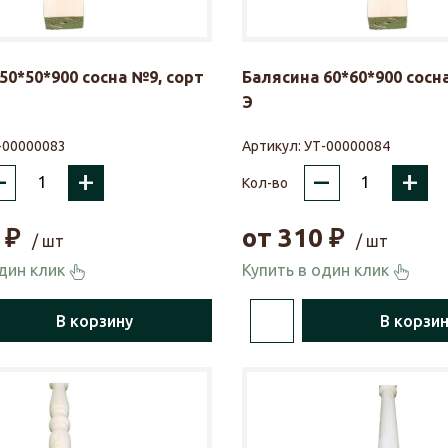
50*50*900 сосна №9, сорт
Балясина 60*60*900 сосн
Э
-00000083
Артикул:
УТ-00000084
–
+
–
+
Кол-во
₽
от
310
₽
/ шт
/ шт
один клик
Купить в один клик
В корзину
В корзи