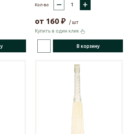
–
+
Кол-во
от
160
₽
/ шт
Купить в один клик
ну
В корзину