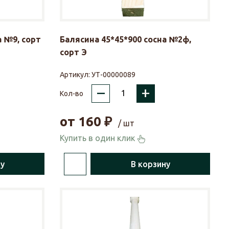
а №9, сорт
Балясина 45*45*900 сосна №2ф,
сорт Э
Артикул:
УТ-00000089
–
+
Кол-во
от
160
₽
/ шт
Купить в один клик
ну
В корзину