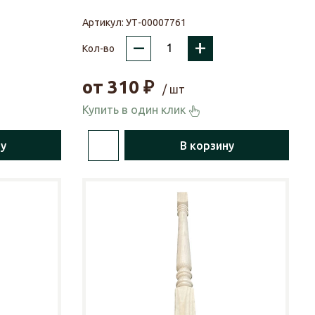
Артикул:
УТ-00007761
–
+
Кол-во
от
310
₽
/ шт
Купить в один клик
ну
В корзину