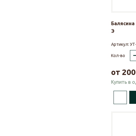
Балясина 
Э
Артикул:
УТ
Кол-во
от
200
Купить в 