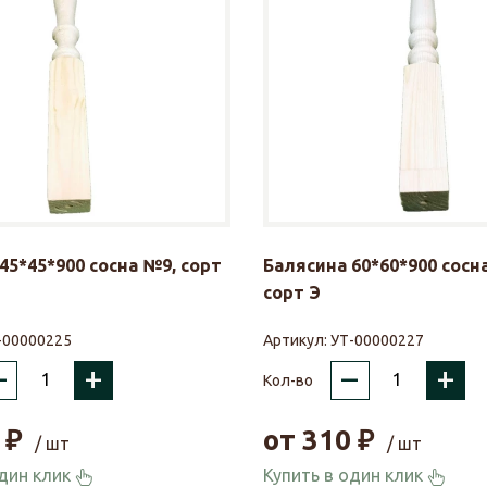
45*45*900 сосна №9, сорт
Балясина 60*60*900 сосн
сорт Э
-00000225
Артикул:
УТ-00000227
–
+
–
+
Кол-во
₽
от
310
₽
/ шт
/ шт
один клик
Купить в один клик