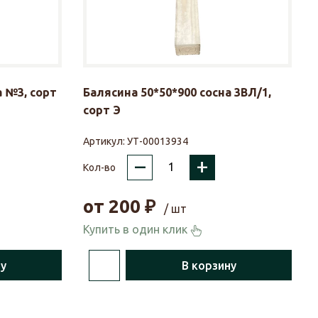
а №3, сорт
Балясина 50*50*900 сосна 3ВЛ/1,
сорт Э
Артикул:
УТ-00013934
–
+
Кол-во
от
200
₽
/ шт
Купить в один клик
ну
В корзину