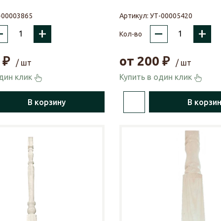
-00003865
Артикул:
УТ-00005420
–
+
–
+
Кол-во
₽
от
200
₽
/ шт
/ шт
один клик
Купить в один клик
В корзину
В корзи