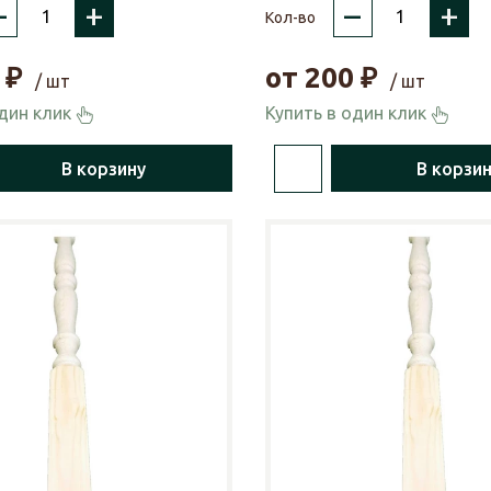
–
+
–
+
Кол-во
₽
от
200
₽
/ шт
/ шт
один клик
Купить в один клик
В корзину
В корзи