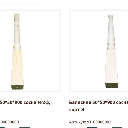
50*50*900 сосна №2ф,
Балясина 50*50*900 сосн
сорт Э
-00000080
Артикул:
УТ-00000082