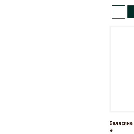
Балясина 
Э