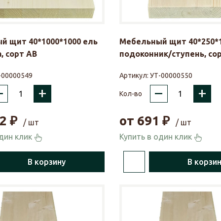
й щит 40*1000*1000 ель
Мебельный щит 40*250*1
, сорт АВ
подоконник/ступень, со
-00000549
Артикул:
УТ-00000550
–
+
–
+
Кол-во
2
₽
от
691
₽
/ шт
/ шт
один клик
Купить в один клик
В корзину
В корзи