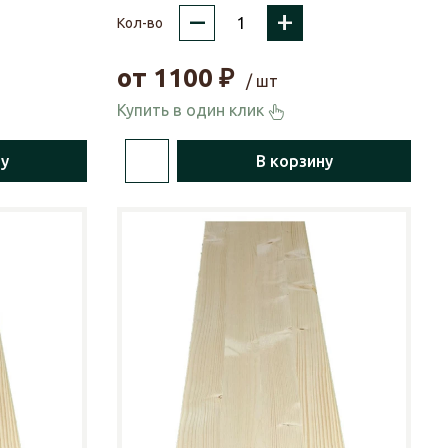
–
+
Кол-во
от
1100
₽
/ шт
Купить в один клик
ну
В корзину