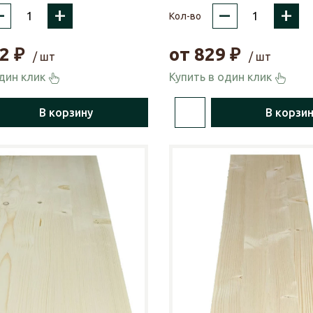
–
+
–
+
Кол-во
2
₽
от
829
₽
/ шт
/ шт
один клик
Купить в один клик
В корзину
В корзи