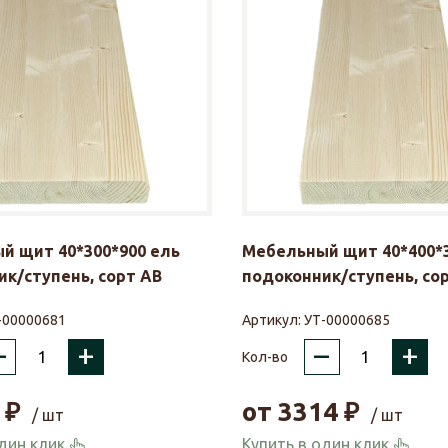
й щит 40*300*900 ель
Мебельный щит 40*400*3
к/ступень, сорт АВ
подоконник/ступень, со
-00000681
Артикул:
УТ-00000685
–
+
–
+
Кол-во
₽
от
3314
₽
/ шт
/ шт
один клик
Купить в один клик