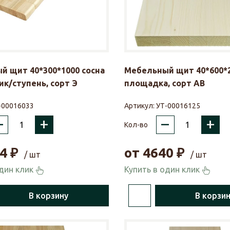
й щит 40*300*1000 сосна
Мебельный щит 40*600*2
к/ступень, сорт Э
площадка, сорт АВ
-00016033
Артикул:
УТ-00016125
–
+
–
+
Кол-во
4
₽
от
4640
₽
/ шт
/ шт
один клик
Купить в один клик
В корзину
В корзи