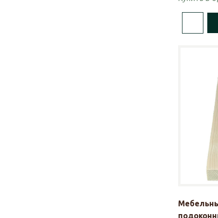
Мебельны
подоконни