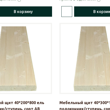
В корзину
В корзи
й щит 40*200*800 ель
Мебельный щит 40*300*1
к/ступень, сорт АВ
подоконник/ступень, со