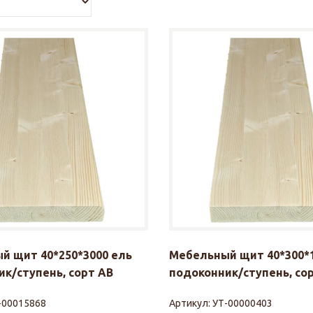
й щит 40*250*3000 ель
Мебельный щит 40*300*1
к/ступень, сорт АВ
подоконник/ступень, со
-00015868
Артикул:
УТ-00000403