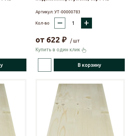
Артикул:
УТ-00000783
–
+
Кол-во
от
622
₽
/ шт
Купить в один клик
ну
В корзину