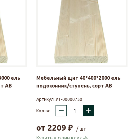
000 ель
Мебельный щит 40*400*2000 ель
рт АВ
подоконник/ступень, сорт АВ
Артикул:
УТ-00000750
–
+
Кол-во
от
2209
₽
/ шт
Купить в один клик