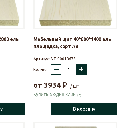
800 ель
Мебельный щит 40*800*1400 ель
площадка, сорт АВ
Артикул:
УТ-00018675
–
+
Кол-во
от
3934
₽
/ шт
Купить в один клик
ну
В корзину