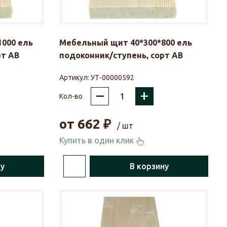
000 ель
Мебельный щит 40*300*800 ель
рт АВ
подоконник/ступень, сорт АВ
Артикул:
УТ-00000592
–
+
Кол-во
от
662
₽
/ шт
Купить в один клик
ну
В корзину