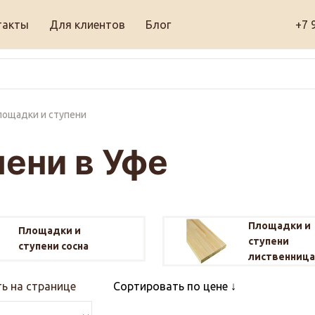
такты
Для клиентов
Блог
+7 
ощадки и ступени
ени в Уфе
Площадки и
Площадки и
ступени
ступени сосна
лиственница
ь на странице
Сортировать по цене