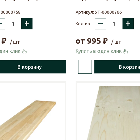
-00000758
Артикул:
УТ-00000766
–
+
–
+
Кол-во
₽
от
995
₽
/ шт
/ шт
один клик
Купить в один клик
В корзину
В корзи