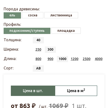
Порода древесины:
ель
сосна
лиственница
Профиль:
подоконник/ступень
площадка
Толщина:
40
Ширина:
250
300
Длина:
800
900
1000
1200
2500
4000
Сорт:
АВ
2
Цена в шт.
Цена в м
от
863
₽
1069
₽
1 шт.
/ шт.