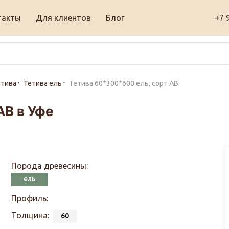
такты
Для клиентов
Блог
+7 
етива
Тетива ель
Тетива 60*300*600 ель, сорт АВ
АВ в Уфе
Порода древесины:
ель
Профиль:
Толщина:
60