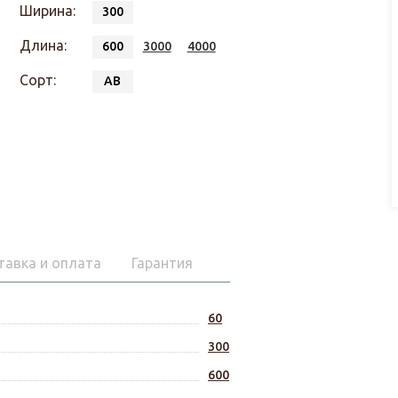
Ширина:
300
Длина:
600
3000
4000
Сорт:
АВ
тавка и оплата
Гарантия
60
300
600