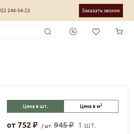
922 244-54-23
Заказать звонок
2
Цена в шт.
Цена в м
от
752
₽
945
₽
1 шт.
/ шт.