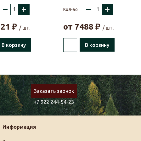
–
+
–
+
Кол-во
821
₽
от
7488
₽
/ шт.
/ шт.
В корзину
В корзину
Заказать звонок
+7 922 244-54-23
Информация