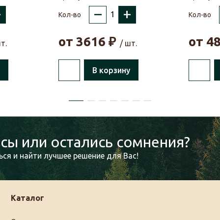
+
–
+
Кол-во
Кол-во
от
3616
₽
от
4
т.
/ шт.
В корзину
сы или остались сомнения?
ся и найти лучшее решение для Вас!
Каталог