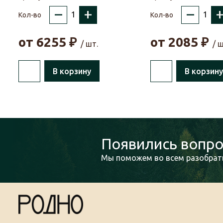
–
+
–
Кол-во
Кол-во
от
6255
₽
от
2085
₽
/ шт.
/ ш
В корзину
В корзину
Появились вопро
Мы поможем во всем разобрать