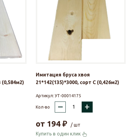
Имитация бруса хвоя
 (0,584м2)
21*142(135)*3000, сорт С (0,426м2)
Артикул:
УТ-00014175
–
+
Кол-во
от
194
₽
/ шт
Купить в один клик