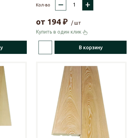
–
+
Кол-во
от
194
₽
/ шт
Купить в один клик
ну
В корзину