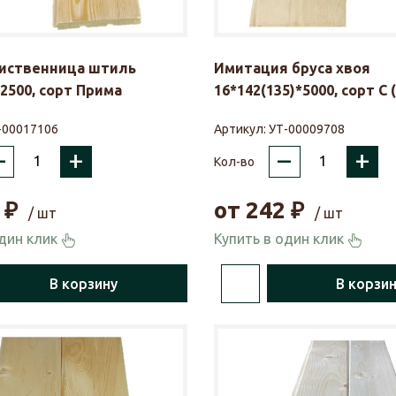
лиственница штиль
Имитация бруса хвоя
*2500, сорт Прима
16*142(135)*5000, сорт С 
-00017106
Артикул:
УТ-00009708
–
+
–
+
Кол-во
₽
от
242
₽
/ шт
/ шт
один клик
Купить в один клик
В корзину
В корзи