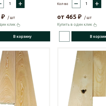
–
+
–
+
Кол-во
₽
от
465
₽
/ шт
/ шт
один клик
Купить в один клик
В корзину
В корзи