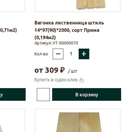
Вагонка лиственница штиль
(0,71м2)
14*97(90)*2000, сорт Прима
(0,194м2)
Артикул:
УТ-00000070
–
+
Кол-во
от
309
₽
/ шт
Купить в один клик
ну
В корзину