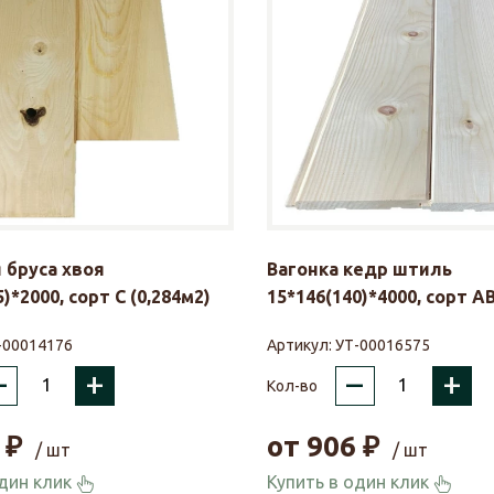
 бруса хвоя
Вагонка кедр штиль
)*2000, сорт С (0,284м2)
15*146(140)*4000, сорт АВ
-00014176
Артикул:
УТ-00016575
–
+
–
+
Кол-во
₽
от
906
₽
/ шт
/ шт
один клик
Купить в один клик