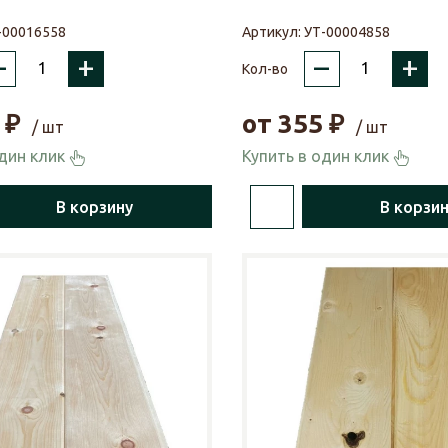
-00016558
Артикул:
УТ-00004858
–
+
–
+
Кол-во
₽
от
355
₽
/ шт
/ шт
один клик
Купить в один клик
В корзину
В корзи