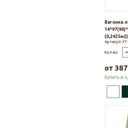
Вагонка 
14*97(90)
(0,2425м2)
Артикул:
УТ
Кол-во
от
387
Купить в 