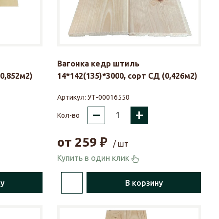
Вагонка кедр штиль
(0,852м2)
14*142(135)*3000, сорт СД (0,426м2)
Артикул:
УТ-00016550
–
+
Кол-во
от
259
₽
/ шт
Купить в один клик
ну
В корзину