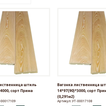
лиственница штиль
Вагонка лиственница ш
*4000, сорт Прима
14*97(90)*3000, сорт При
(0,291м2)
-00017109
Артикул:
УТ-00017108