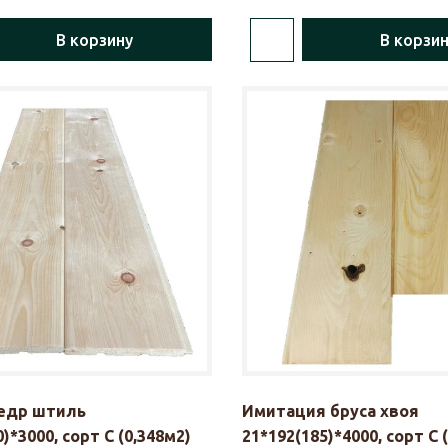
В корзину
В корзи
кедр штиль
Имитация бруса хвоя
)*3000, сорт С (0,348м2)
21*192(185)*4000, сорт С 