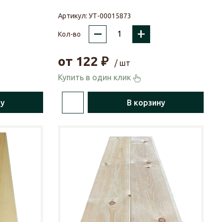
Артикул:
УТ-00015873
–
+
Кол-во
от
122
₽
/ шт
Купить в один клик
ну
В корзину