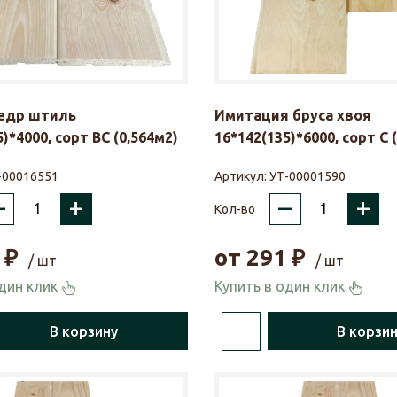
кедр штиль
Имитация бруса хвоя
)*4000, сорт ВС (0,564м2)
16*142(135)*6000, сорт С 
-00016551
Артикул:
УТ-00001590
–
+
–
+
Кол-во
₽
от
291
₽
/ шт
/ шт
один клик
Купить в один клик
В корзину
В корзи