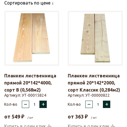
Сортировать по цене
Планкен лиственница
Планкен лиственница
прямой 20*142*4000,
прямой 20*142*2000,
сорт В (0,568м2)
сорт Классик (0,284м2)
Артикул:
УТ-00015824
Артикул:
УТ-00000822
–
+
–
+
Кол-во
Кол-во
от
549
₽
от
363
₽
/ шт
/ шт
Купить в один клик
Купить в один клик