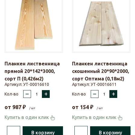
Планкен лиственница
Планкен лиственница
прямой 20*142*3000,
скошенный 20*90*2000,
сорт П (0,426м2)
сорт Оптима (0,18м2)
Артикул:
УТ-00016610
Артикул:
УТ-00016611
–
+
–
+
Кол-во
Кол-во
от
987
₽
от
154
₽
/ шт
/ шт
Купить в один клик
Купить в один клик
В корзину
В корзину