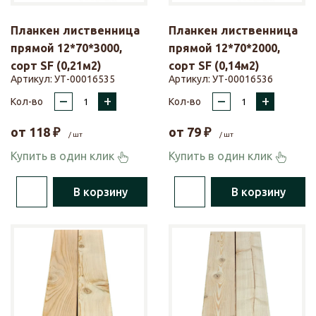
Планкен лиственница
Планкен лиственница
прямой 12*70*3000,
прямой 12*70*2000,
сорт SF (0,21м2)
сорт SF (0,14м2)
Артикул:
УТ-00016535
Артикул:
УТ-00016536
–
+
–
+
Кол-во
Кол-во
от
118
₽
от
79
₽
/ шт
/ шт
Купить в один клик
Купить в один клик
В корзину
В корзину