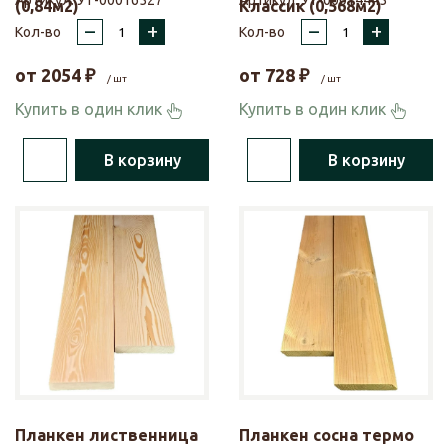
Артикул:
УТ-00016527
Артикул:
УТ-00014445
(0,84м2)
Классик (0,568м2)
–
+
–
+
Кол-во
Кол-во
от
2054
₽
от
728
₽
/ шт
/ шт
Купить в один клик
Купить в один клик
В корзину
В корзину
Планкен лиственница
Планкен сосна термо