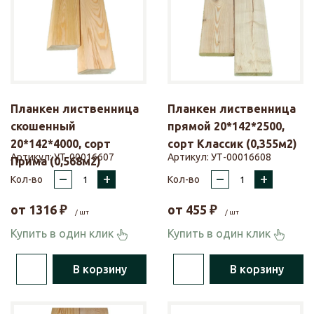
Планкен лиственница
Планкен лиственница
скошенный
прямой 20*142*2500,
20*142*4000, сорт
сорт Классик (0,355м2)
Артикул:
УТ-00016607
Артикул:
УТ-00016608
Прима (0,568м2)
–
+
–
+
Кол-во
Кол-во
от
1316
₽
от
455
₽
/ шт
/ шт
Купить в один клик
Купить в один клик
В корзину
В корзину