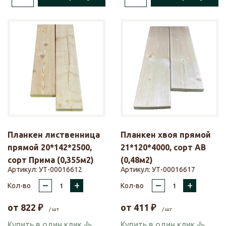
Планкен лиственница
Планкен хвоя прямой
прямой 20*142*2500,
21*120*4000, сорт АВ
сорт Прима (0,355м2)
(0,48м2)
Артикул:
УТ-00016612
Артикул:
УТ-00016617
–
+
–
+
Кол-во
Кол-во
от
822
₽
от
411
₽
/ шт
/ шт
Купить в один клик
Купить в один клик