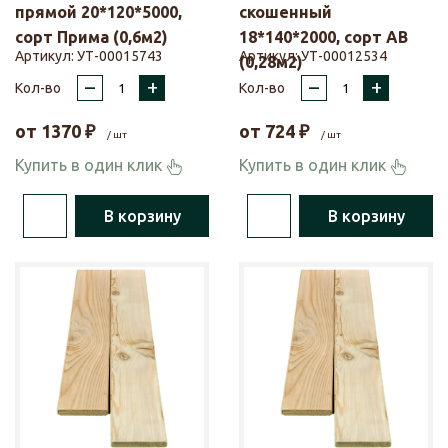
прямой 20*120*5000,
скошенный
сорт Прима (0,6м2)
18*140*2000, сорт АВ
Артикул:
УТ-00015743
Артикул:
УТ-00012534
(0,28м2)
–
+
–
+
Кол-во
Кол-во
от
1370
₽
от
724
₽
/ шт
/ шт
Купить в один клик
Купить в один клик
В корзину
В корзину