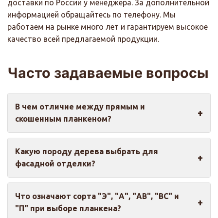
доставки по России у менеджера. За дополнительной
информацией обращайтесь по телефону. Мы
работаем на рынке много лет и гарантируем высокое
качество всей предлагаемой продукции.
Часто задаваемые вопросы
В чем отличие между прямым и
скошенным планкеном?
Прямой планкен имеет ровные края со слегка
Какую породу дерева выбрать для
скругленными кромками и устанавливается
фасадной отделки?
встык или с небольшими зазорами между
досками. Это создает ровную поверхность с
Для фасадной отделки оптимальным выбором
четкими линиями. Скошенный планкен имеет
Что означают сорта "Э", "А", "АВ", "ВС" и
является лиственница, которая обладает
срезанные под углом торцы, что позволяет
"П" при выборе планкена?
высокой прочностью, устойчивостью к влаге и