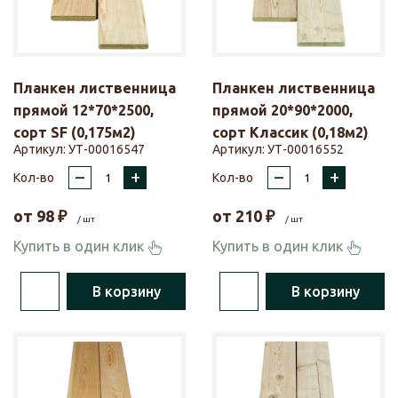
Планкен лиственница
Планкен лиственница
прямой 12*70*2500,
прямой 20*90*2000,
сорт SF (0,175м2)
сорт Классик (0,18м2)
Артикул:
УТ-00016547
Артикул:
УТ-00016552
–
+
–
+
Кол-во
Кол-во
от
98
₽
от
210
₽
/ шт
/ шт
Купить в один клик
Купить в один клик
В корзину
В корзину