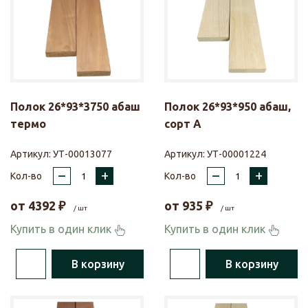
Полок 26*93*3750 абаш
Полок 26*93*950 абаш,
термо
сорт А
Артикул:
УТ-00013077
Артикул:
УТ-00001224
–
+
–
+
Кол-во
Кол-во
от
4392
₽
от
935
₽
/ шт
/ шт
Купить в один клик
Купить в один клик
В корзину
В корзину