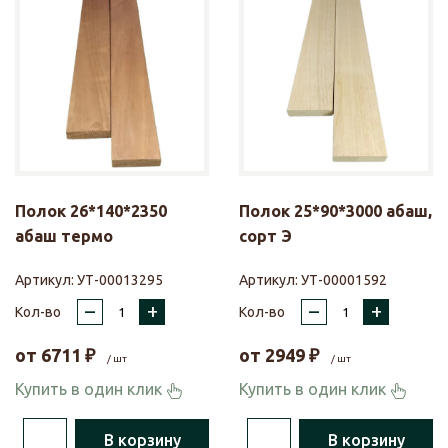
Полок 26*140*2350
Полок 25*90*3000 абаш,
абаш термо
сорт Э
Артикул:
УТ-00013295
Артикул:
УТ-00001592
–
+
–
+
Кол-во
Кол-во
от
6711
₽
от
2949
₽
/ шт
/ шт
Купить в один клик
Купить в один клик
В корзину
В корзину