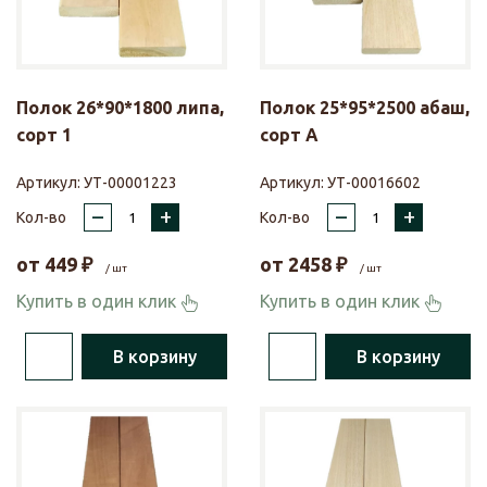
Полок 26*90*1800 липа,
Полок 25*95*2500 абаш,
сорт 1
сорт А
Артикул:
УТ-00001223
Артикул:
УТ-00016602
–
+
–
+
Кол-во
Кол-во
от
449
₽
от
2458
₽
/ шт
/ шт
Купить в один клик
Купить в один клик
В корзину
В корзину