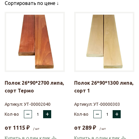
Сортировать по цене
Полок 26*90*2700 липа,
Полок 26*90*1300 липа,
сорт Термо
сорт 1
Артикул:
УТ-00002040
Артикул:
УТ-00000303
–
+
–
+
Кол-во
Кол-во
от
1115
₽
от
289
₽
/ шт
/ шт
Купить в один клик
Купить в один клик