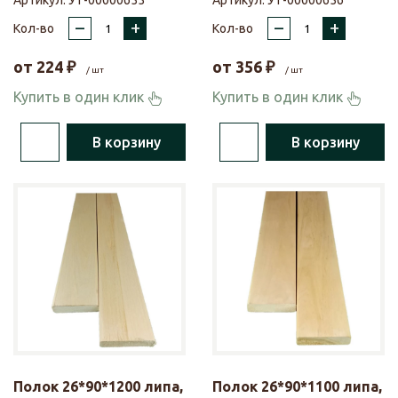
Артикул:
УТ-00000655
Артикул:
УТ-00000656
–
+
–
+
Кол-во
Кол-во
от
224
₽
от
356
₽
/ шт
/ шт
Купить в один клик
Купить в один клик
В корзину
В корзину
Полок 26*90*1200 липа,
Полок 26*90*1100 липа,