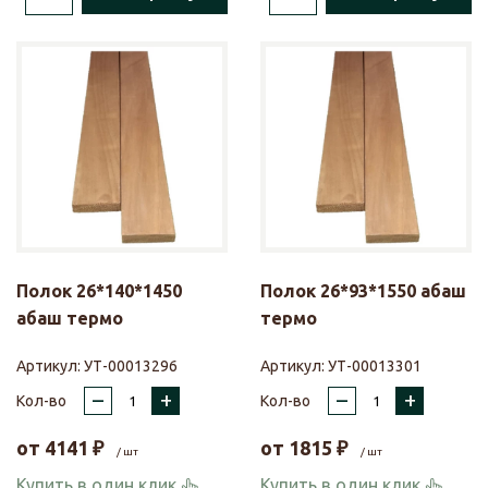
Полок 26*140*1450
Полок 26*93*1550 абаш
абаш термо
термо
Артикул:
УТ-00013296
Артикул:
УТ-00013301
–
+
–
+
Кол-во
Кол-во
от
4141
₽
от
1815
₽
/ шт
/ шт
Купить в один клик
Купить в один клик