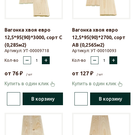
Вагонка хвоя евро
Вагонка хвоя евро
12,5*95(90)*3000, сорт С
12,5*95(90)*2700, сорт
(0,285м2)
АВ (0,2565м2)
Артикул:
УТ-00009718
Артикул:
УТ-00010093
–
+
–
+
Кол-во
Кол-во
от
76
₽
от
127
₽
/ шт
/ шт
Купить в один клик
Купить в один клик
В корзину
В корзину