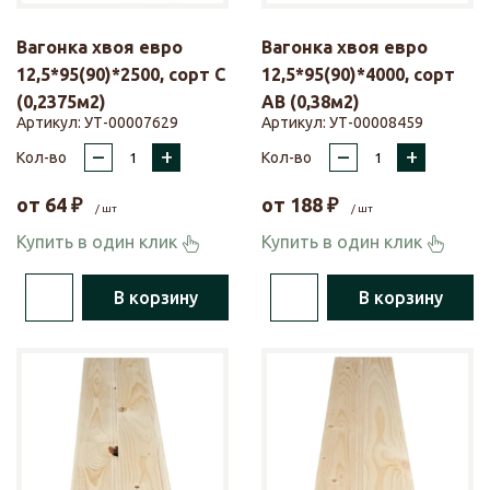
Вагонка хвоя евро
Вагонка хвоя евро
12,5*95(90)*2500, сорт С
12,5*95(90)*4000, сорт
(0,2375м2)
АВ (0,38м2)
Артикул:
УТ-00007629
Артикул:
УТ-00008459
–
+
–
+
Кол-во
Кол-во
от
64
₽
от
188
₽
/ шт
/ шт
Купить в один клик
Купить в один клик
В корзину
В корзину