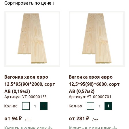
Сортировать по цене
Вагонка хвоя евро
Вагонка хвоя евро
12,5*95(90)*2000, сорт
12,5*95(90)*6000, сорт
АВ (0,19м2)
АВ (0,57м2)
Артикул:
УТ-00000153
Артикул:
УТ-00000701
–
+
–
+
Кол-во
Кол-во
от
94
₽
от
281
₽
/ шт
/ шт
Купить в один клик
Купить в один клик