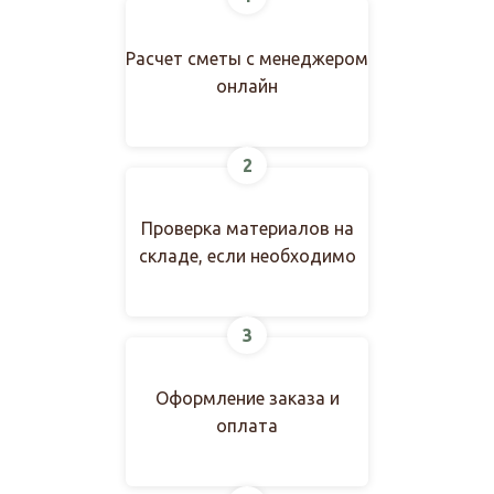
проветриваемом помещении. Перед монтажом
карманов.
рекомендуется выдержать материал 2-3 дня в
Расчет сметы с менеджером
помещении, где будет производиться установка,
онлайн
для акклиматизации древесины к условиям
эксплуатации.
2
Проверка материалов на
складе, если необходимо
3
Оформление заказа и
оплата