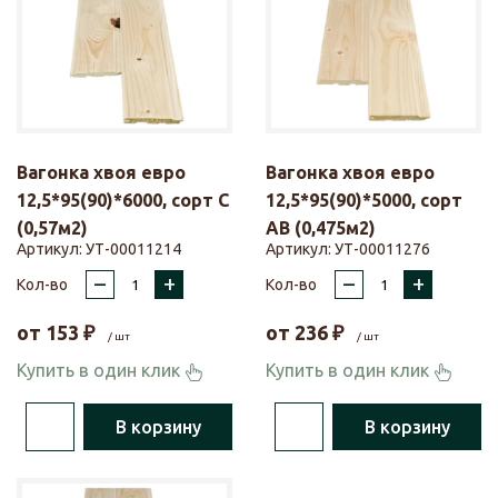
Вагонка хвоя евро
Вагонка хвоя евро
12,5*95(90)*6000, сорт С
12,5*95(90)*5000, сорт
(0,57м2)
АВ (0,475м2)
Артикул:
УТ-00011214
Артикул:
УТ-00011276
–
+
–
+
Кол-во
Кол-во
от
153
₽
от
236
₽
/ шт
/ шт
Купить в один клик
Купить в один клик
В корзину
В корзину