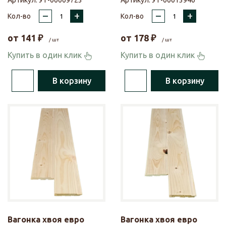
Артикул:
УТ-00009723
Артикул:
УТ-00013940
–
+
–
+
Кол-во
Кол-во
от
141
₽
от
178
₽
/ шт
/ шт
Купить в один клик
Купить в один клик
В корзину
В корзину
Вагонка хвоя евро
Вагонка хвоя евро