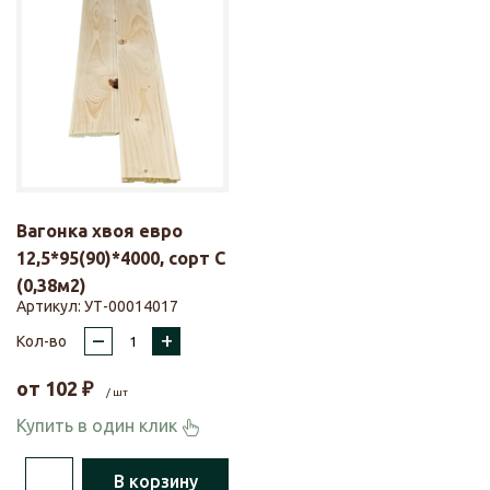
Вагонка хвоя евро
12,5*95(90)*4000, сорт С
(0,38м2)
Артикул:
УТ-00014017
–
+
Кол-во
от
102
₽
/ шт
Купить в один клик
В корзину