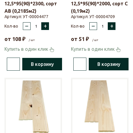
12,5*95(90)*2300, сорт
12,5*95(90)*2000, сорт С
АВ (0,2185м2)
(0,19м2)
Артикул:
УТ-00004477
Артикул:
УТ-00004709
–
+
–
+
Кол-во
Кол-во
от
108
₽
от
51
₽
/ шт
/ шт
Купить в один клик
Купить в один клик
В корзину
В корзину