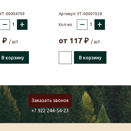
УТ-00004709
Артикул:
УТ-00007628
–
+
–
+
Кол-во
1
₽
от
117
₽
/ шт.
/ шт.
В корзину
В корзину
Заказать звонок
+7 922 244-54-23