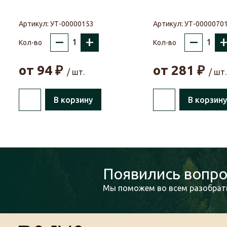
Артикул:
УТ-00000153
Артикул:
УТ-0000070
–
+
–
Кол-во
Кол-во
от
94
₽
от
281
₽
/ шт.
/ шт.
В корзину
В корзину
Появились вопро
Мы поможем во всем разобрать