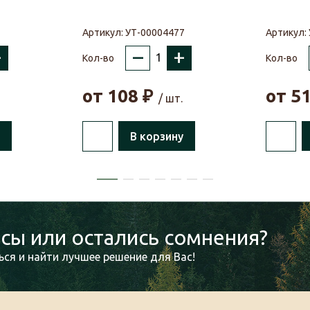
1
Артикул:
УТ-00004477
Артикул:
+
–
+
Кол-во
Кол-во
от
108
₽
от
5
/ шт.
В корзину
сы или остались сомнения?
ся и найти лучшее решение для Вас!