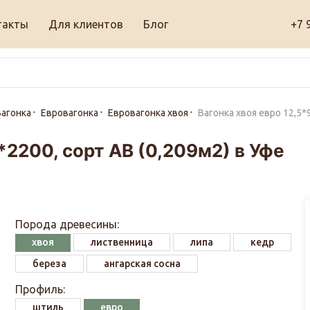
такты
Для клиентов
Блог
+7 
агонка
Евровагонка
Евровагонка хвоя
Вагонка хвоя евро 12,5*
*2200, сорт АВ (0,209м2) в Уфе
Порода древесины:
хвоя
лиственница
липа
кедр
береза
ангарская сосна
Профиль:
штиль
евро