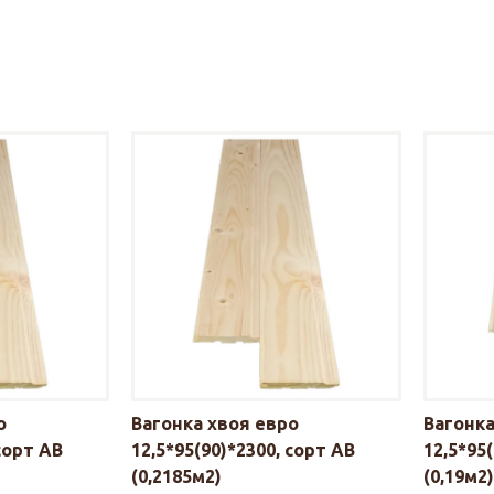
о
Вагонка хвоя евро
Вагонка
 сорт АВ
12,5*95(90)*2300, сорт АВ
12,5*95(
(0,2185м2)
(0,19м2)