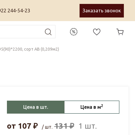
922 244-54-23
Заказать звонок
95(90)*2200, сорт АВ (0,209м2)
2
Цена в шт.
Цена в м
от
107
₽
131
₽
1 шт.
/ шт.