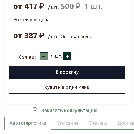
от
417
₽
500
₽
1 шт.
/ шт.
Розничная цена
от
387
₽
/ шт.
Оптовая цена
–
+
шт.
Кол-во:
В корзину
Купить в один клик
Заказать консультацию
Характеристики
Описание
Отзывы
Достав