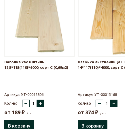
Вагонка хвоя штиль
Вагонка лиственница шт
12,5*115(110)*6000, сорт С (0,69м2)
14*117(110)*4000, сорт С (0
Артикул:
УТ-00012806
Артикул:
УТ-00013168
–
+
–
+
Кол-во
Кол-во
от
189
₽
от
374
₽
/ шт.
/ шт.
В корзину
В корзину