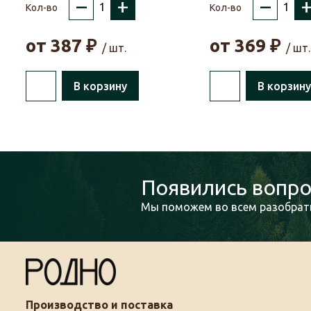
–
+
–
Кол-во
Кол-во
от
387
₽
от
369
₽
/ шт.
/ шт.
В корзину
В корзину
Появились вопро
Мы поможем во всем разобрать
Производство и поставка