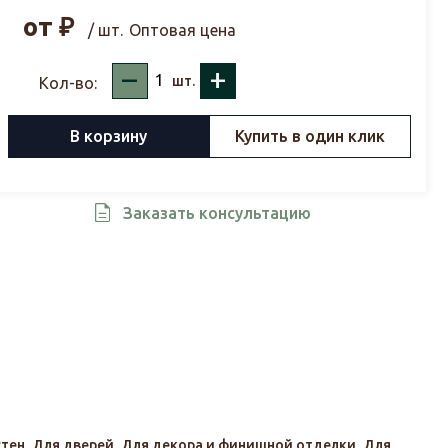
от
₽
/ шт.
Оптовая цена
–
+
шт.
Кол-во:
В корзину
Купить в один клик
Заказать консультацию
стен
,
Для дверей
,
Для декора и финишной отделки
,
Для