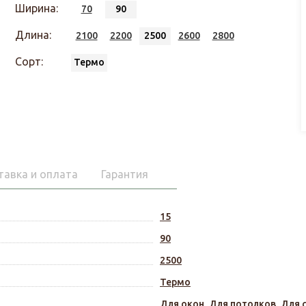
Ширина:
70
90
Длина:
2100
2200
2500
2600
2800
Сорт:
Термо
тавка и оплата
Гарантия
15
90
2500
Термо
Для окон
,
Для потолков
,
Для 