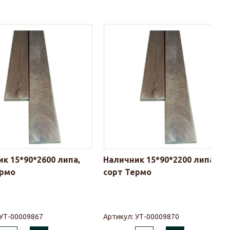
к 15*90*2600 липа,
Наличник 15*90*2200 липа,
ермо
сорт Термо
УТ-00009867
Артикул:
УТ-00009870