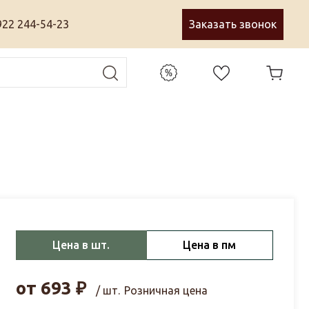
922 244-54-23
Заказать звонок
Цена в шт.
Цена в пм
от
693
₽
/ шт.
Розничная цена