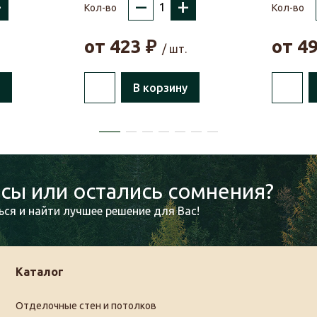
+
–
+
Кол-во
Кол-во
от
423
₽
от
4
/ шт.
В корзину
сы или остались сомнения?
ся и найти лучшее решение для Вас!
Каталог
Отделочные стен и потолков