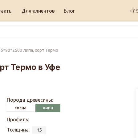
такты
Для клиентов
Блог
+7 
15*90*2500 липа, сорт Термо
рт Термо в Уфе
Порода древесины:
сосна
липа
Профиль:
Толщина:
15