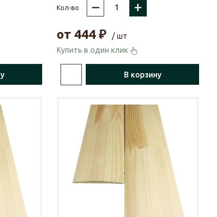
–
+
Кол-во
от
444
₽
/ шт
Купить в один клик
ну
В корзину