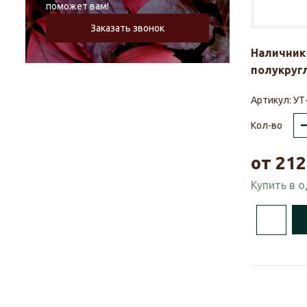
поможет вам!
Заказать звонок
Наличник 
полукругл
Артикул:
УТ
Кол-во
от
212
Купить в 