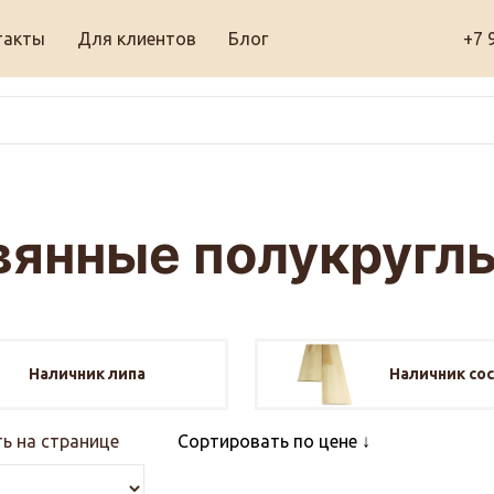
такты
Для клиентов
Блог
+7 
вянные полукруглы
Наличник липа
Наличник сос
ь на странице
Сортировать по цене