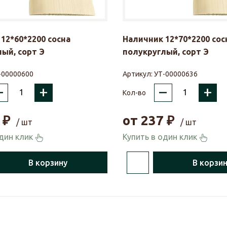
12*60*2200 сосна
Наличник 12*70*2200 сос
ый, сорт Э
полукруглый, сорт Э
-00000600
Артикул:
УТ-00000636
–
+
–
+
Кол-во
₽
от
237
₽
/ шт
/ шт
один клик
Купить в один клик
В корзину
В корзи