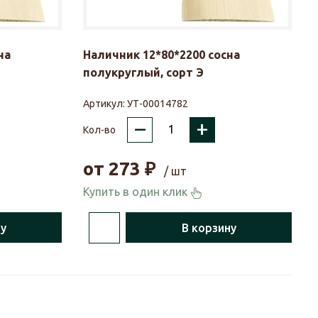
на
Наличник 12*80*2200 сосна
полукруглый, сорт Э
Артикул:
УТ-00014782
–
+
Кол-во
от
273
₽
/ шт
Купить в один клик
ну
В корзину