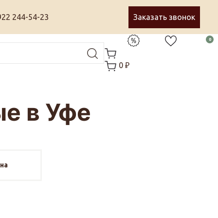
922 244-54-23
Заказать звонок
0
0 ₽
е в Уфе
на