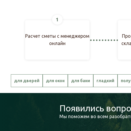
1
Расчет сметы с менеджером
Про
онлайн
скл
для дверей
для окон
для бани
гладкий
полу
Появились вопро
Мы поможем во всем разобрать