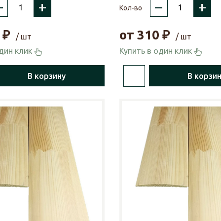
–
+
–
+
Кол-во
₽
от
310
₽
/ шт
/ шт
один клик
Купить в один клик
В корзину
В корзи