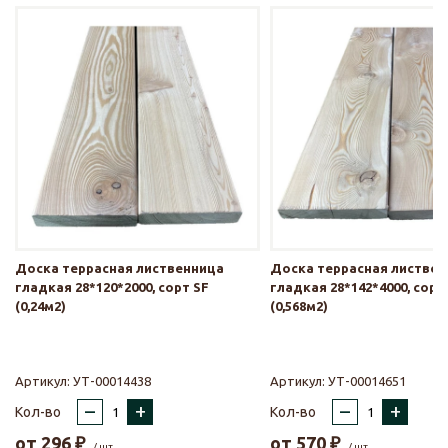
Доска террасная лиственница
Доска террасная листве
гладкая 28*120*2000, сорт SF
гладкая 28*142*4000, сорт
(0,24м2)
(0,568м2)
Артикул:
УТ-00014438
Артикул:
УТ-00014651
–
+
–
+
Кол-во
Кол-во
от
296
₽
от
570
₽
/ шт.
/ шт.