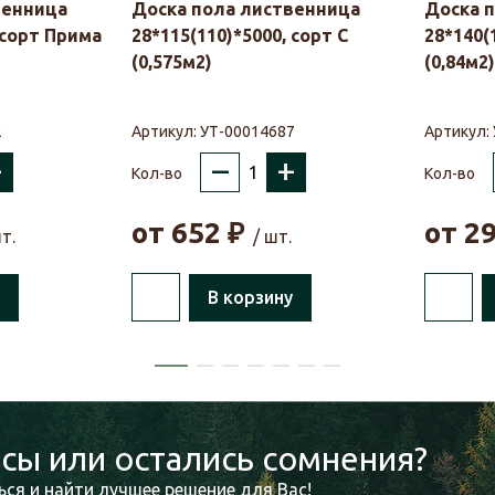
венница
Доска пола лиственница
Доска 
 сорт Прима
28*115(110)*5000, сорт С
28*140(
(0,575м2)
(0,84м2)
2
Артикул:
УТ-00014687
Артикул:
+
–
+
Кол-во
Кол-во
от
652
₽
от
2
т.
/ шт.
В корзину
сы или остались сомнения?
ся и найти лучшее решение для Вас!