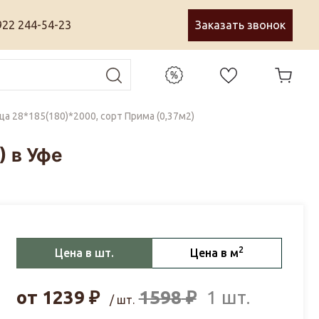
922 244-54-23
Заказать звонок
а 28*185(180)*2000, сорт Прима (0,37м2)
) в Уфе
2
Цена в шт.
Цена в м
от
1239
₽
1598
₽
1 шт.
/ шт.