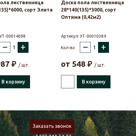
пола лиственница
Доска пола лиственница
135)*6000, сорт Элита
28*140(135)*3000, сорт
Оптима (0,42м2)
УТ-00014698
Артикул:
УТ-00010384
–
+
–
+
Кол-во
987
₽
от
548
₽
/ шт.
/ шт.
В корзину
В корзину
Заказать звонок