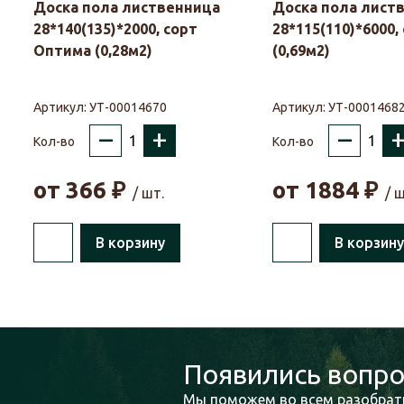
Доска пола лиственница
Доска пола лист
28*140(135)*2000, сорт
28*115(110)*6000,
Оптима (0,28м2)
(0,69м2)
Артикул:
УТ-00014670
Артикул:
УТ-0001468
–
+
–
Кол-во
Кол-во
от
366
₽
от
1884
₽
/ шт.
/ ш
В корзину
В корзину
Появились вопро
Мы поможем во всем разобрать