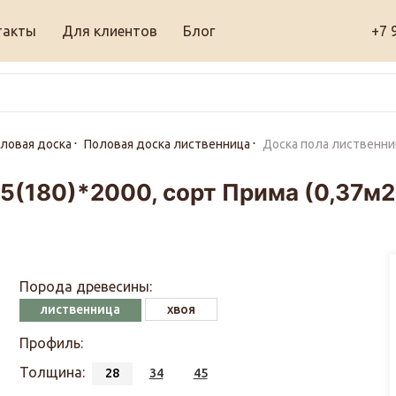
такты
Для клиентов
Блог
+7 
ловая доска
Половая доска лиственница
Доска пола лиственниц
5(180)*2000, сорт Прима (0,37м2
Порода древесины:
лиственница
хвоя
Профиль:
Толщина:
28
34
45