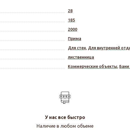
28
185
2000
Прима
Для стен
,
Для внутренней отд
лиственница
Коммерческие объекты
,
Бани
У нас все быстро
Наличие в любом объеме