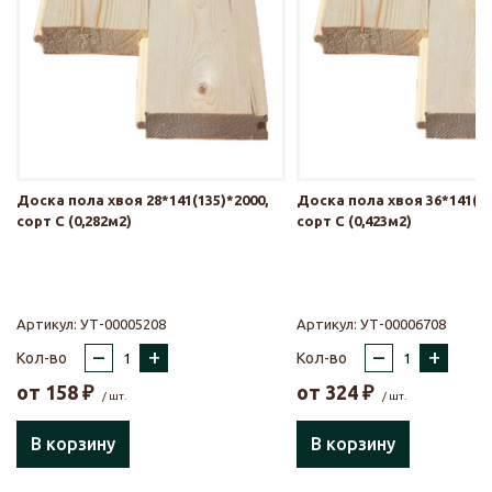
Доска пола хвоя 28*141(135)*2000,
Доска пола хвоя 36*141(13
сорт С (0,282м2)
сорт С (0,423м2)
Артикул:
УТ-00005208
Артикул:
УТ-00006708
–
+
–
+
Кол-во
Кол-во
от
158
₽
от
324
₽
/ шт.
/ шт.
В корзину
В корзину