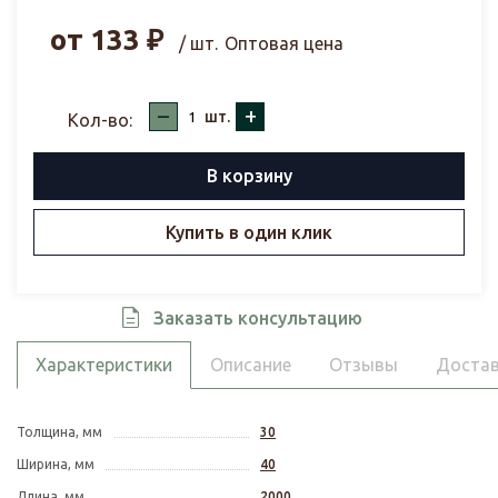
от
133
₽
/ шт.
Оптовая цена
–
+
шт.
Кол-во:
В корзину
Купить в один клик
Заказать консультацию
Характеристики
Описание
Отзывы
Достав
Толщина, мм
30
Ширина, мм
40
Длина, мм
2000