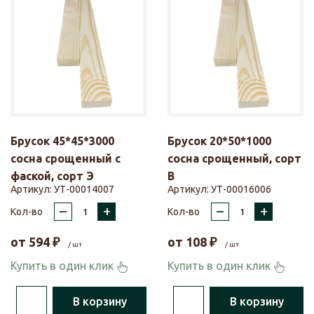
Брусок 45*45*3000
Брусок 20*50*1000
сосна срощенный с
сосна срощенный, сорт
фаской, сорт Э
В
Артикул:
УТ-00014007
Артикул:
УТ-00016006
–
+
–
+
Кол-во
Кол-во
от
594
₽
от
108
₽
/ шт
/ шт
Купить в один клик
Купить в один клик
В корзину
В корзину