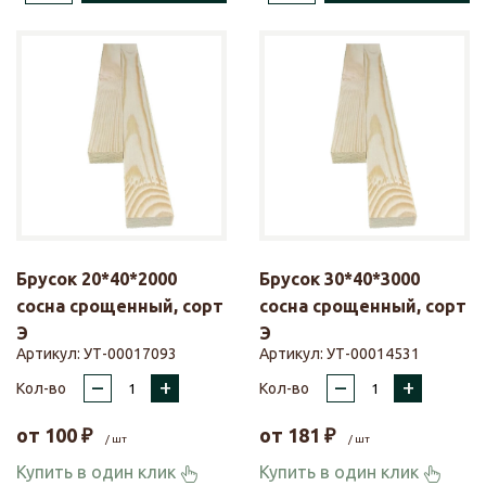
Брусок 20*40*2000
Брусок 30*40*3000
сосна срощенный, сорт
сосна срощенный, сорт
Э
Э
Артикул:
УТ-00017093
Артикул:
УТ-00014531
–
+
–
+
Кол-во
Кол-во
от
100
₽
от
181
₽
/ шт
/ шт
Купить в один клик
Купить в один клик