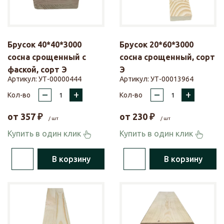
Брусок 40*40*3000
Брусок 20*60*3000
сосна срощенный с
сосна срощенный, сорт
фаской, сорт Э
Э
Артикул:
УТ-00000444
Артикул:
УТ-00013964
–
+
–
+
Кол-во
Кол-во
от
357
₽
от
230
₽
/ шт
/ шт
Купить в один клик
Купить в один клик
В корзину
В корзину