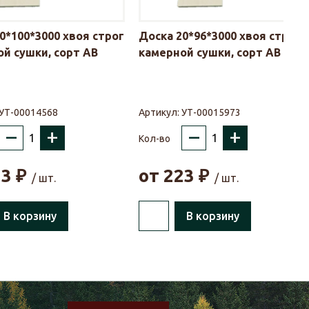
0*100*3000 хвоя строг
Доска 20*96*3000 хвоя строг
й сушки, сорт АВ
камерной сушки, сорт АВ
УТ-00014568
Артикул:
УТ-00015973
–
+
–
+
Кол-во
33
₽
от
223
₽
/ шт.
/ шт.
В корзину
В корзину