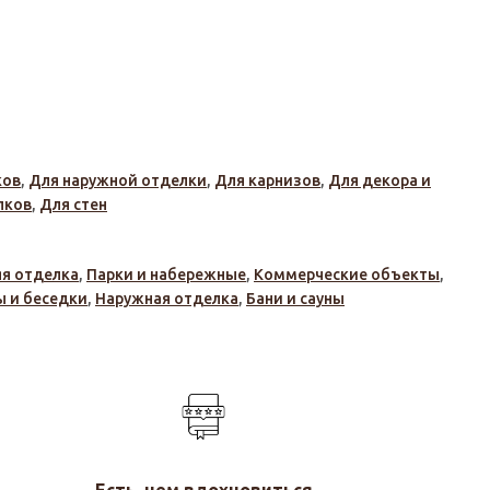
ков
,
Для наружной отделки
,
Для карнизов
,
Для декора и
лков
,
Для стен
яя отделка
,
Парки и набережные
,
Коммерческие объекты
,
ы и беседки
,
Наружная отделка
,
Бани и сауны
Есть, чем вдохновиться