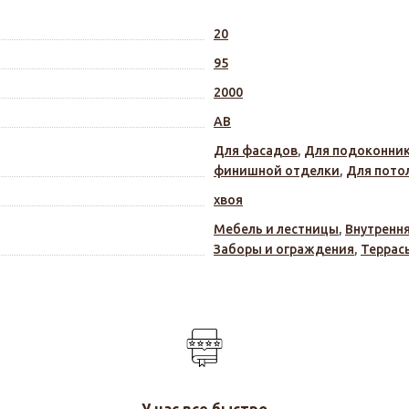
20
95
2000
АВ
Для фасадов
,
Для подоконни
финишной отделки
,
Для пото
хвоя
Мебель и лестницы
,
Внутренн
Заборы и ограждения
,
Террас
У нас все быстро