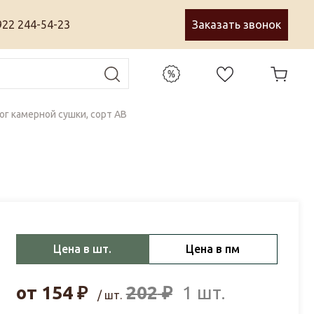
922 244-54-23
Заказать звонок
ог камерной сушки, сорт АВ
Цена в шт.
Цена в пм
от
154
₽
202
₽
1 шт.
/ шт.