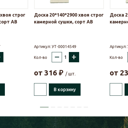
 хвоя строг
Доска 20*140*2900 хвоя строг
Доска 2
сорт АВ
камерной сушки, сорт АВ
камерно
7
Артикул:
УТ-00014549
Артикул:
+
–
+
Кол-во
Кол-во
от
316
₽
от
2
/ шт.
В корзину