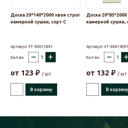
Доска 20*140*2000 хвоя строг
Доска 20*85*2000
камерной сушки, сорт С
камерной сушки, 
Артикул:
УТ-00013891
Артикул:
УТ-0001409
–
+
–
Кол-во
Кол-во
от
123
₽
от
132
₽
/ шт.
/ шт.
В корзину
В корзину