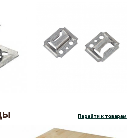
цы
Перейти к товарам