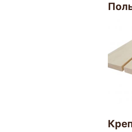
Полы
Кре