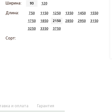
Ширина:
93
120
Длина:
750
1150
1250
1350
1450
1550
1750
1850
2150
2850
2950
3150
3250
3350
3750
Сорт:
тавка и оплата
Гарантия