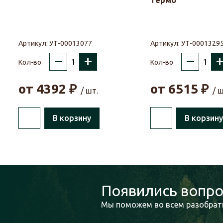
термо
Артикул:
УТ-00013077
Артикул:
УТ-0001329
–
+
–
Кол-во
Кол-во
от
4392
₽
от
6515
₽
/ шт.
/ ш
В корзину
В корзину
Появились вопро
Мы поможем во всем разобрать