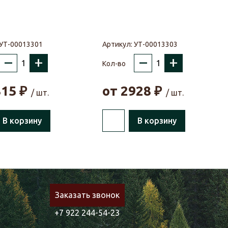
УТ-00013301
Артикул:
УТ-00013303
–
+
–
+
Кол-во
815
₽
от
2928
₽
/ шт.
/ шт.
В корзину
В корзину
Заказать звонок
+7 922 244-54-23