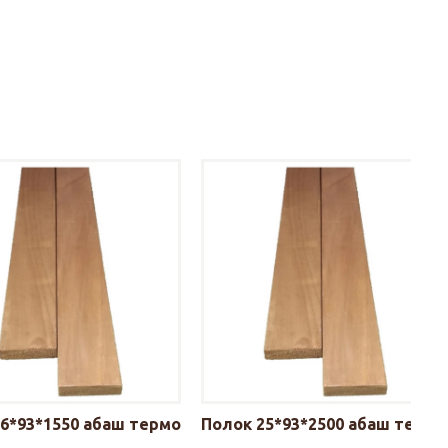
6*93*1550 абаш термо
Полок 25*93*2500 абаш термо