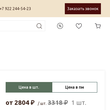
+7 922 244-54-23
Заказать звонок
Цена в шт.
Цена в пм
от
2804
₽
3318
₽
1 шт.
/ шт.