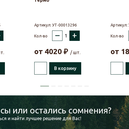
термо
5
Артикул:
УТ-00013296
Артикул:
+
–
+
Кол-во
Кол-во
от
4020
₽
от
1
т.
/ шт.
В корзину
сы или остались сомнения?
ся и найти лучшее решение для Вас!