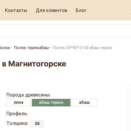
Контакты
Для клиентов
Блог
Полок
Полок термоабаш
Полок 26*93*2150 абаш термо
 в Магнитогорске
Порода древесины:
липа
абаш термо
абаш
Профиль:
Толщина:
26