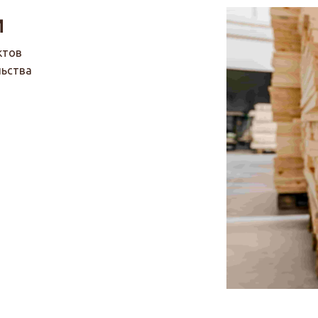
и
ктов
льства