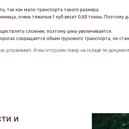
ь, так как мало транспорта такого размера.
венница, очень тяжелые.1 куб весит 0,68 тонны. Поэтому
существлять сложнее, поэтому цена увеличивается.
дорогах сокращается объем грузового транспорта, он ста
с устраивают. И мы отгрузим товар на складе по докумен
ти и