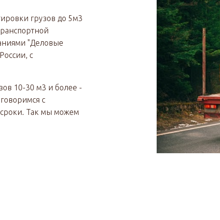
ировки грузов до 5м3
 транспортной
аниями "Деловые
России, с
ов 10-30 м3 и более -
оговоримся с
 сроки. Так мы можем
.