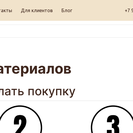
такты
Для клиентов
Блог
+7 
атериалов
лать покупку